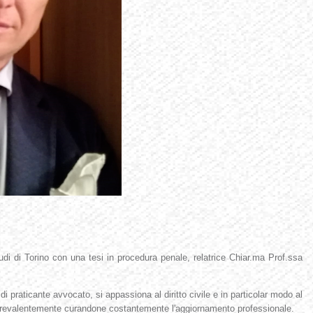
udi di Torino con una tesi in procedura penale, relatrice Chiar.ma Prof.ssa
 di praticante avvocato, si appassiona al diritto civile e in particolar modo al
pa prevalentemente curandone costantemente l'aggiornamento professionale.